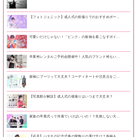
【フォトジェニック】成人式の前撮りでのおすすめポー...
可愛いだけじゃない！「ピンク」の振袖を着こなすポイ...
卒業袴レンタルご予約会開催中！人気のブランド袴もい...
振袖にブーツって大丈夫？コーディネートや注意点をご...
【写真館が解説】成人式の後撮りはいつまで大丈夫？
家族の卒業式って何着ていけばいいの！？失敗しない大...
【必見】ハタチの記念式典の髪飾りの選び方は？振袖＆...