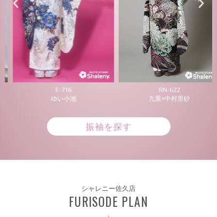
E-716
RN-622
ゆい小池
九重×中村里砂
振袖を探す
シャレニー佐久店
FURISODE PLAN