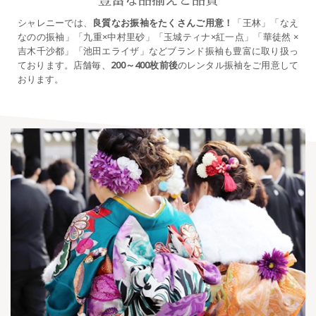
豊富な品揃えと品質
シャレニーでは、
良質なお振袖をたくさんご用意！
「王林」「なえ
なのの振袖」「九重×中村里砂」「玉城ティナ×紅一点」「華徒然 ×
吉木千沙都」「池田エライザ」などブランド振袖も豊富に取り扱っ
ております。店舗毎、
200～400枚前後
のレンタル振袖をご用意して
おります。