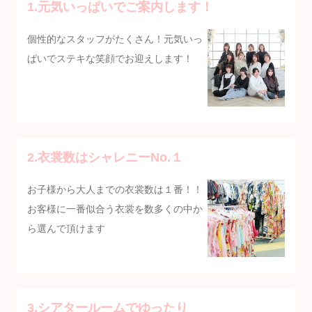
1
.元気いっぱいでご案内します！
個性的なスタッフがたくさん！元気いっ
ぱいでステキな笑顔でお迎えします！
2
.衣裳数はシャレニーNo.１
お子様から大人までの衣裳数は１番！！
お客様に一番似合う衣裳を数多くの中か
ら選んで頂けます
3
.シアタールームでゆったり