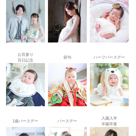
お宮参り
節句
ハーフバースデー
百日記念
入園入学
1歳バースデー
バースデー
卒園卒業