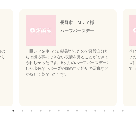
長野市 Ｍ．Ｙ様
ハーフバースデー
山の
一眼レフを使っての撮影だったので普段自分た
ベ
がり
ちで撮る事のできない表情を見ることができて
フ
うれしかったです。6ヶ月のハーフバースデーに
ズ
しか出来ないポーズや歯の生え始めの写真など
て
が残せて良かったです。