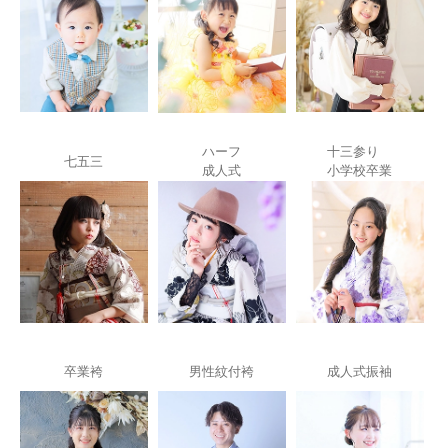
ハーフ
十三参り
七五三
成人式
小学校卒業
卒業袴
男性紋付袴
成人式振袖