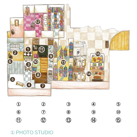
①
②
③
④
⑤
⑥
⑦
⑧
⑨
⑩
⑪
⑫
⑬
⑭
⑮
① PHOTO STUDIO