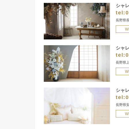
シャ
tel:
0
長野県長
W
シャ
tel:
0
長野県上
W
シャ
tel:
0
長野県安
W