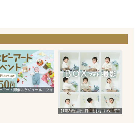
！
ーアート開催スケジュール｜フォ
トスタジオシャレニ―
【1歳2歳お誕生日にもおすすめ】平日
限定BOXフォト撮影！