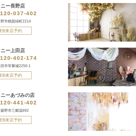
レニー長野店
120-037-402
野市鶴賀緑町2214
EB来店予約
レニー上田店
120-402-174
田市常磐城2250-1
EB来店予約
レニーあづみの店
120-441-402
曇野市三郷温892
EB来店予約