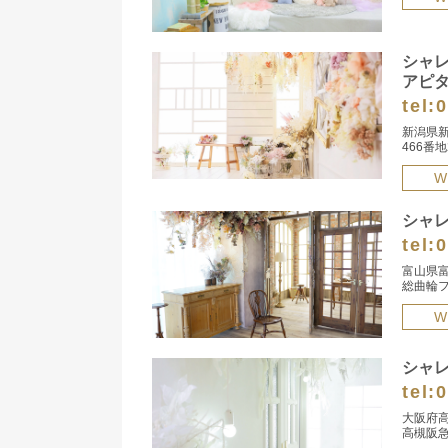
シャ
アピ
tel:
0
新潟県
466番地
W
シャ
tel:
0
富山県富
総曲輪フ
W
シャ
tel:
0
大阪府高
高槻阪急