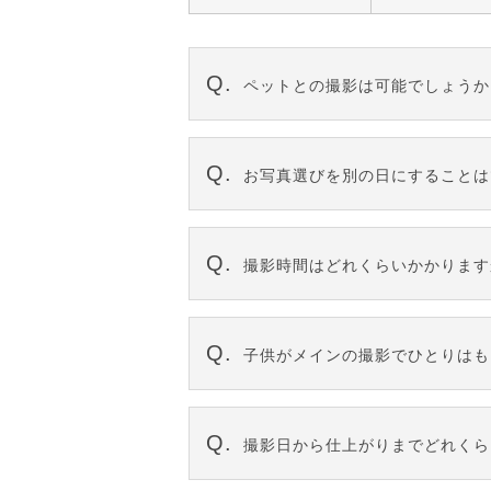
ペットとの撮影は可能でしょうか
店舗により異なりますので、予約
お写真選びを別の日にすることは
お受けできます。撮影日より１週
撮影時間はどれくらいかかります
なお、連絡なくお写真選びにお越し
らかじめご了承くださいませ。
撮影品目や内容によって異なります
子供がメインの撮影でひとりはも
美容（ヘアセット・メイク・着付）
詳しくはお問い合わせ下さい。
撮影料は無料です。おひとり撮影
撮影日から仕上がりまでどれくら
て頂いております。プリント料金