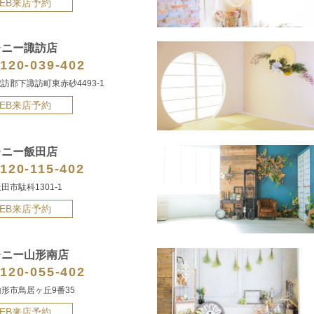
EB来店予約
レニー諏訪店
120-039-402
訪郡下諏訪町東赤砂4493-1
EB来店予約
レニー飯田店
120-115-402
田市駄科1301-1
EB来店予約
レニー山形南店
120-055-402
形市鳥居ヶ丘9番35
EB来店予約