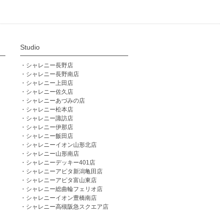
Studio
シャレニー長野店
シャレニー長野南店
シャレニー上田店
シャレニー佐久店
シャレニーあづみの店
シャレニー松本店
シャレニー諏訪店
シャレニー伊那店
シャレニー飯田店
シャレニーイオン山形北店
シャレニー山形南店
シャレニーデッキー401店
シャレニーアピタ新潟亀田店
シャレニーアピタ富山東店
シャレニー総曲輪フェリオ店
シャレニーイオン豊橋南店
シャレニー高槻阪急スクエア店