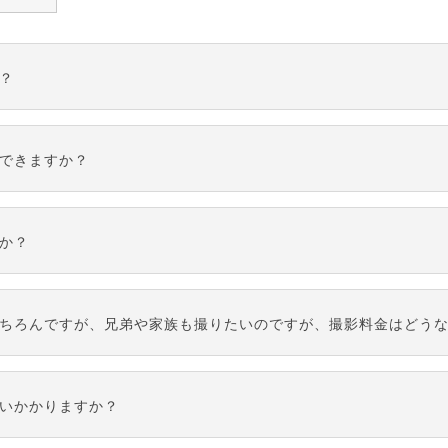
？
の際に確認をお願いいたします。
できますか？
間以内のご来店をお願いしております。あらかじめご予約の上ご来
か？
頂けない場合、お撮り頂いたお写真のデータは撮影日より1年経過
が、撮影日にご来店頂いて受付・撮影・モニターでの写真セレクトで
ちろんですが、兄弟や家族も撮りたいのですが、撮影料金はどう
を承った場合、ヘアセット・メイクで30分位、着付で30分位を目
もあれば、あとはご兄弟・ご家族・おじいちゃん、おばあちゃんと
いかかりますか？
（台紙付）・アルバム料金のみ掛かります。