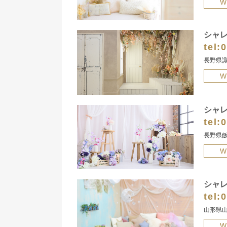
W
シャ
tel:
0
長野県諏
W
シャ
tel:
0
長野県飯
W
シャ
tel:
0
山形県山
W