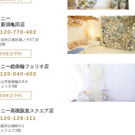
レニー
タ新潟亀田店
120-770-402
新潟市江南区鵜ノ子4丁目
2階
EB来店予約
レニー総曲輪フェリオ店
120-040-402
山市総曲輪3-8-6
ェリオ3階
EB来店予約
レニー高槻阪急スクエア店
120-126-111
槻市白梅町4-1
スクエア2階