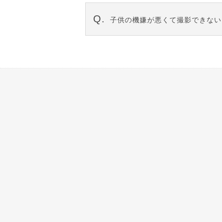
商品により３週間～８週間になり
子供の機嫌が悪くて撮影できない
お子様のご機嫌により撮影がうま
てもらったりとお父様お母様のご
ご納得いくお写真が撮れなかった