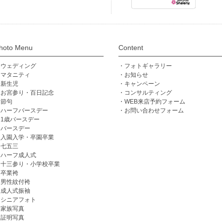
hoto Menu
Content
ウェディング
フォトギャラリー
マタニティ
お知らせ
新生児
キャンペーン
お宮参り・百日記念
コンサルティング
節句
WEB来店予約フォーム
ハーフバースデー
お問い合わせフォーム
1歳バースデー
バースデー
入園入学・卒園卒業
七五三
ハーフ成人式
十三参り・小学校卒業
卒業袴
男性紋付袴
成人式振袖
シニアフォト
家族写真
証明写真