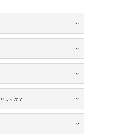
店お願いします。
後削除させていただきますので、あ
30～90分位。
なりますか？
安として下さい。
～など、たくさんのポーズを撮影させ