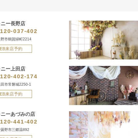
レニー長野店
120-037-402
野市鶴賀緑町2214
EB来店予約
レニー上田店
120-402-174
田市常磐城2250-1
EB来店予約
レニーあづみの店
120-441-402
曇野市三郷温892