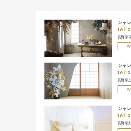
シャ
tel:
0
長野県長
W
シャ
tel:
0
長野県上
W
シャ
tel:
0
長野県安