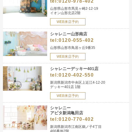
tel:
0120-978-402
山形県山形市馬見ヶ崎2-12-19
イオン山形北店2階
WEB来店予約
シャレニー山形南店
tel:
0120-055-402
山形県山形市鳥居ヶ丘9番35
WEB来店予約
シャレニーデッキー401店
tel:
0120-402-550
新潟県新潟市中央区上近江4-12-20
デッキー401店 1階
WEB来店予約
シャレニー
アピタ新潟亀田店
tel:
0120-770-402
新潟県新潟市江南区鵜ノ子4丁目
466番地2階