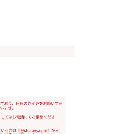
しており、日程のご変更をお願いする
さいませ。
ましてはお電話にてご相談くださ
方は『@shaleny.com』から