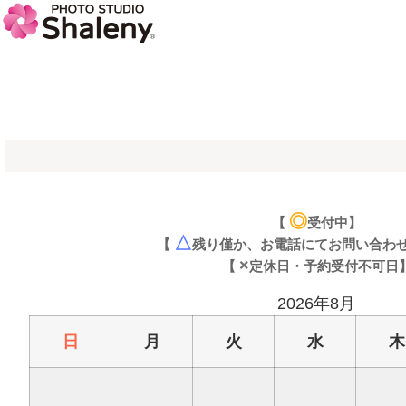
◎
【
受付中】
△
【
残り僅か、お電話にてお問い合わ
×
【
定休日・予約受付不可日
2026年8月
日
月
火
水
木