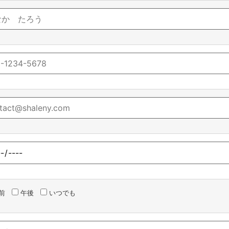
前
午後
いつでも