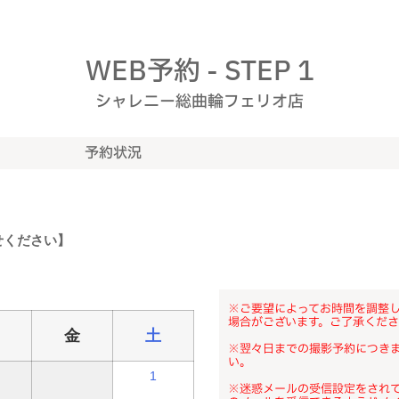
WEB予約 - STEP 1
シャレニー総曲輪フェリオ店
予約状況
せください】
】
※ご要望によってお時間を調整
場合がございます。ご了承くだ
金
土
※翌々日までの撮影予約につき
い。
1
※迷惑メールの受信設定をされている