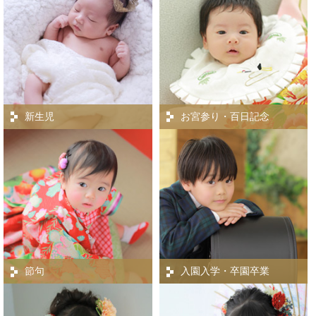
新生児
お宮参り・百日記念
節句
入園入学・卒園卒業