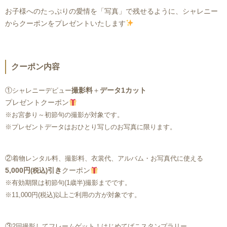
お子様へのたっぷりの愛情を「写真」で残せるように、シャレニー
からクーポンをプレゼントいたします
クーポン内容
①
撮影料
＋
データ1カット
シャレニーデビュー
プレゼントクーポン
※お宮参り～初節句の撮影が対象です。
※プレゼントデータはおひとり写しのお写真に限ります。
②
着物レンタル料、撮影料、衣裳代、アルバム・お写真代に使える
5,000円
引き
クーポン
(税込)
※有効期限は初節句(1歳半)撮影までです。
※11,000円(税込)以上ご利用の方が対象です。
③
2回撮影してフレームゲット！はじめてばこスタンプラリー