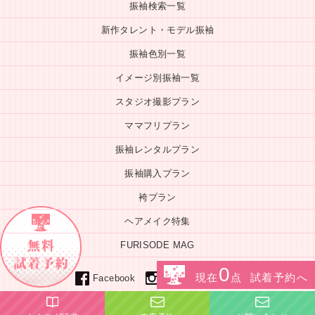
振袖検索一覧
新作タレント・モデル振袖
振袖色別一覧
イメージ別振袖一覧
スタジオ撮影プラン
ママフリプラン
振袖レンタルプラン
振袖購入プラン
袴プラン
ヘアメイク特集
FURISODE MAG
0
Line
現在
点 試着予約へ
instagram
Facebook