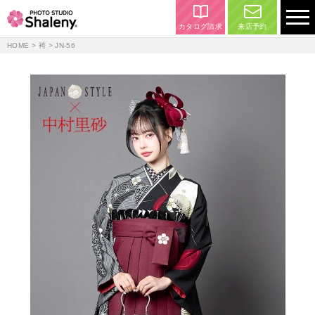
カタログ請求
来店予約
HOME
>
袴
> JN-56