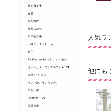
菊池日菜子
香音
藤岡舞衣
髙石 あかり
人気ラ
川床明日香
玉城ティナ × 紅一点
莉子
Raffine mocha（ラフィネ モカ
きゅるりんってしてみて×LARME
他にも
九重×中村里砂
ゆい小池（ゆいちゃみ）
白石乙華
Heather -ヘザー-
稲垣姫奈