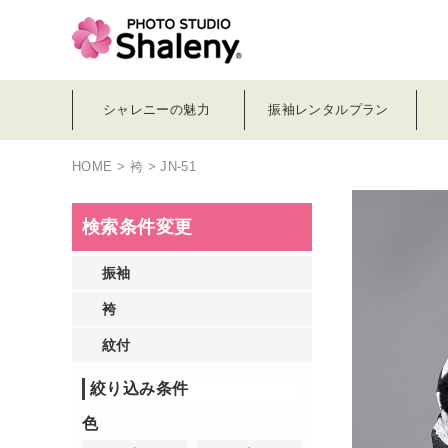
シャレニーの魅力
振袖レンタルプラン
HOME
>
袴
> JN-51
検索条件変更
振袖
袴
紋付
絞り込み条件
色