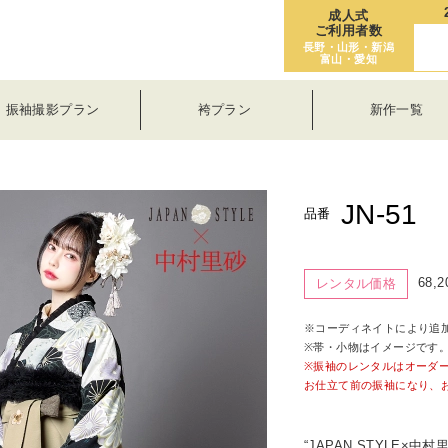
成人式
ご利用者数
長野・山形・新潟
富山・愛知
振袖撮影プラン
袴プラン
新作一覧
JN-51
品番
68,
レンタル価格
※コーディネイトにより追
※帯・小物はイメージです
※振袖のレンタルはオーダ
お仕立て前の振袖になり、
“JAPAN STYLE×