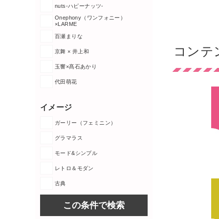
nuts-ハピーナッツ-
Onephony（ワンフォニー）
×LARME
百瀬まりな
コンテ
京舞 × 井上和
玉響×髙石あかり
代田萌花
イメージ
ガーリー（フェミニン）
グラマラス
モード&シンプル
レトロ＆モダン
古典
この条件で検索