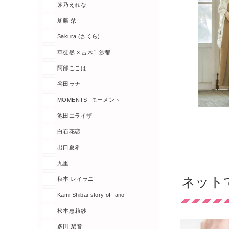
茅乃えれな
加藤 栞
Sakura (さくら)
華徒然 × 吉木千沙都
阿部ここは
谷田ラナ
MOMENTS -モーメント-
池田エライザ
白石花恋
出口夏希
九重
ネット
秋本 レイラニ
Kami Shibai-story of- ano
松本恵莉紗
多田 梨音