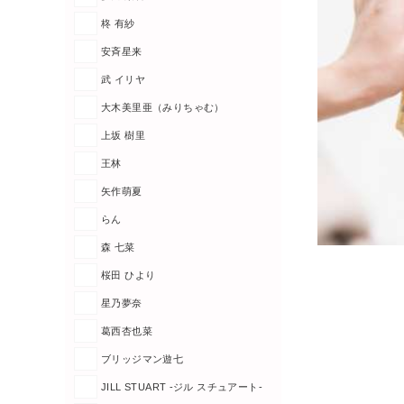
柊 有紗
安斉星来
武 イリヤ
大木美里亜（みりちゃむ）
上坂 樹里
王林
矢作萌夏
らん
森 七菜
桜田 ひより
星乃夢奈
葛西杏也菜
ブリッジマン遊七
JILL STUART -ジル スチュアート-