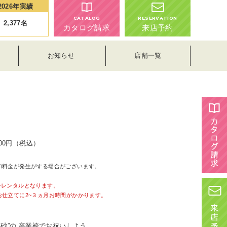
2026年実績
CATALOG
RESERVATION
2,377
名
カタログ請求
来店予約
お知らせ
店舗一覧
200円（税込）
加料金が発生がする場合がございます。
。
ーレンタルとなります。
お仕立てに2~３ヵ月お時間がかかります。
中村里砂”の 卒業袴でお祝いしよう。