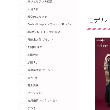
原ジュリアンナ亜美
天翔天音
希空のふりそで
モデル「
Etoile×Vcinq-エトワール×Vサンク-
JAPAN STYLE × 中村里砂
斉藤上太郎 ブランド
久間田 琳加
本田紗来
加藤ナナ
假屋崎省吾 ブランド
MINAMI
村上愛花
マーシュ彩
古川優菜（ゆうちゃみ）
なつき