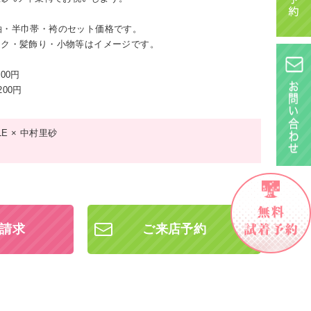
袖・半巾帯・袴のセット価格です。
ック・髪飾り・小物等はイメージです。
000円
200円
LE × 中村里砂
請求
ご来店予約