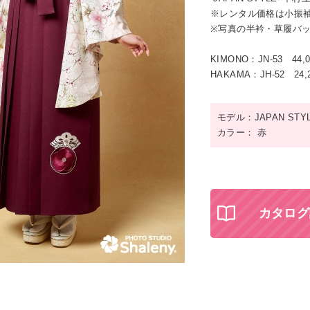
※レンタル価格は小振
※写真の半衿・草履バ
KIMONO：JN-53 44,
HAKAMA：JH-52 24,
モデル：JAPAN STY
カラー： 赤
カタログ