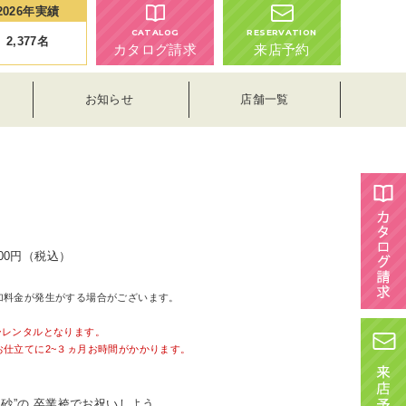
2026年実績
CATALOG
RESERVATION
2,377
名
カタログ請求
来店予約
お知らせ
店舗一覧
200円（税込）
加料金が発生がする場合がございます。
。
ーレンタルとなります。
お仕立てに2~３ヵ月お時間がかかります。
中村里砂”の 卒業袴でお祝いしよう。