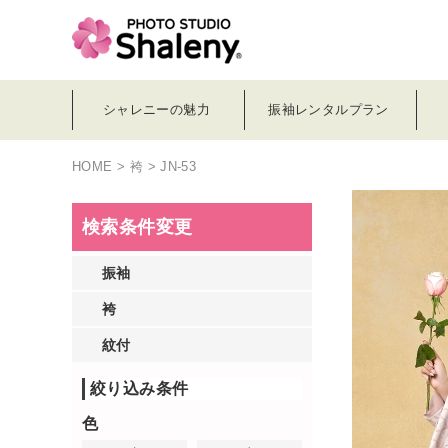
シャレニーの魅力
振袖レンタルプラン
HOME
>
袴
> JN-53
検索条件変更
振袖
袴
紋付
絞り込み条件
色