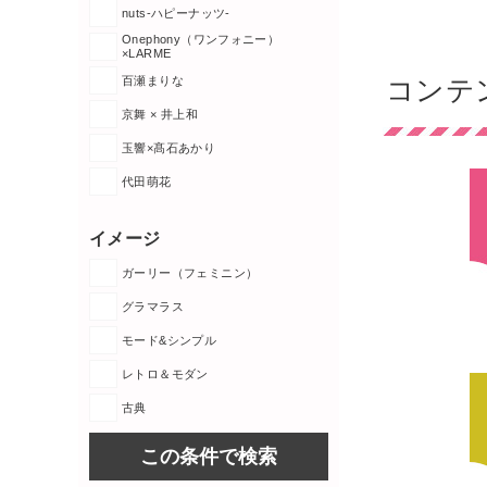
nuts-ハピーナッツ-
Onephony（ワンフォニー）
×LARME
百瀬まりな
コンテ
京舞 × 井上和
玉響×髙石あかり
代田萌花
イメージ
ガーリー（フェミニン）
グラマラス
モード&シンプル
レトロ＆モダン
古典
この条件で検索