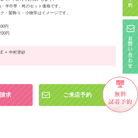
袖・半巾帯・袴のセット価格です。
ック・髪飾り・小物等はイメージです。
000円
200円
LE × 中村里砂
請求
ご来店予約