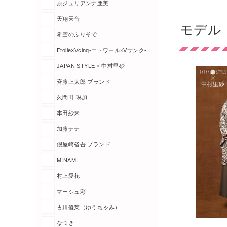
原ジュリアンナ亜美
天翔天音
モデル「
希空のふりそで
Etoile×Vcinq-エトワール×Vサンク-
JAPAN STYLE × 中村里砂
斉藤上太郎 ブランド
久間田 琳加
本田紗来
加藤ナナ
假屋崎省吾 ブランド
MINAMI
村上愛花
マーシュ彩
古川優菜（ゆうちゃみ）
なつき