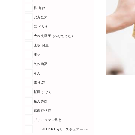
柊 有紗
安斉星来
武 イリヤ
大木美里亜（みりちゃむ）
上坂 樹里
王林
矢作萌夏
らん
森 七菜
桜田 ひより
星乃夢奈
葛西杏也菜
ブリッジマン遊七
JILL STUART -ジル スチュアート-