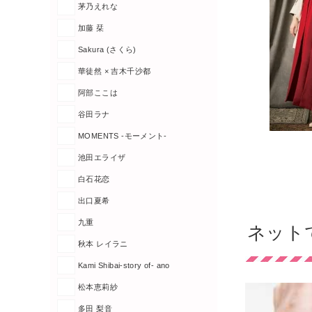
茅乃えれな
加藤 栞
Sakura (さくら)
華徒然 × 吉木千沙都
阿部ここは
谷田ラナ
MOMENTS -モーメント-
池田エライザ
白石花恋
出口夏希
九重
ネット
秋本 レイラニ
Kami Shibai-story of- ano
松本恵莉紗
多田 梨音