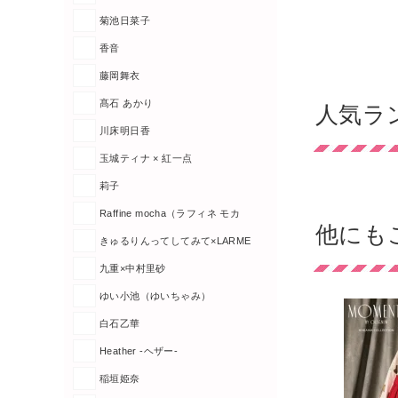
菊池日菜子
香音
藤岡舞衣
髙石 あかり
人気ラ
川床明日香
玉城ティナ × 紅一点
莉子
Raffine mocha（ラフィネ モカ
他にも
きゅるりんってしてみて×LARME
九重×中村里砂
ゆい小池（ゆいちゃみ）
白石乙華
Heather -ヘザー-
稲垣姫奈