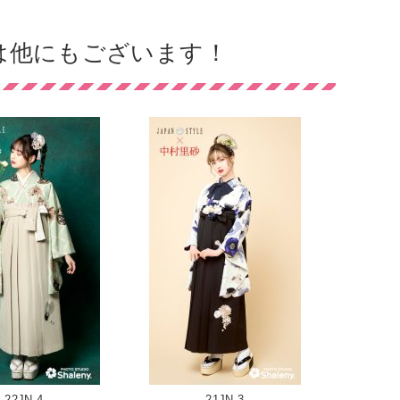
衣裳は他にもございます！
22JN-4
21JN-3