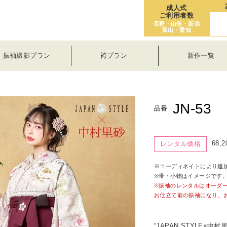
成人式
ご利用者数
長野・山形・新潟
富山・愛知
振袖撮影プラン
袴プラン
新作一覧
JN-53
品番
68,
レンタル価格
※コーディネイトにより追
※帯・小物はイメージです
※振袖のレンタルはオーダ
お仕立て前の振袖になり、
“JAPAN STYLE×