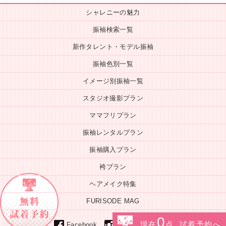
シャレニーの魅力
振袖検索一覧
新作タレント・モデル振袖
振袖色別一覧
イメージ別振袖一覧
スタジオ撮影プラン
ママフリプラン
振袖レンタルプラン
振袖購入プラン
袴プラン
ヘアメイク特集
FURISODE MAG
0
Line
現在
点 試着予約へ
instagram
Facebook