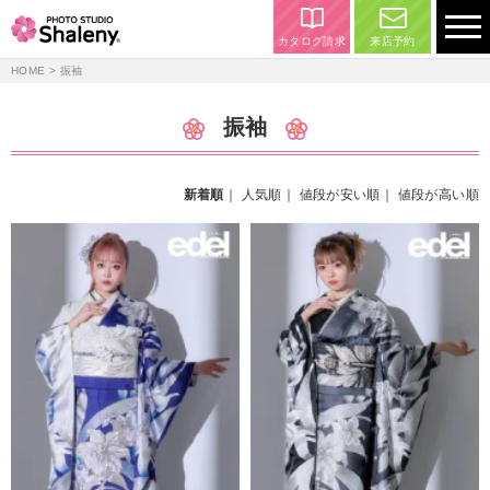
カタログ請求
来店予約
HOME
> 振袖
振袖
新着順
｜
人気順
｜
値段が安い順
｜
値段が高い順