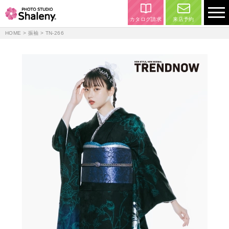
カタログ請求
来店予約
HOME
>
振袖
> TN-266