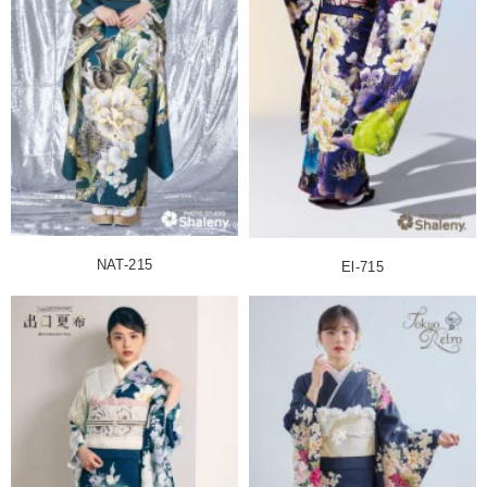
NAT-215
El-715