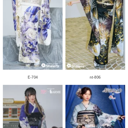
E-704
nt-806