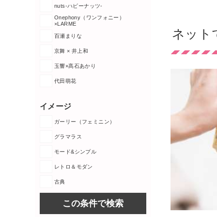
nuts-ハピーナッツ-
Onephony（ワンフォニー）
×LARME
ネット
百瀬まりな
京舞 × 井上和
玉響×髙石あかり
代田萌花
イメージ
ガーリー（フェミニン）
グラマラス
モード&シンプル
レトロ＆モダン
古典
この条件で検索