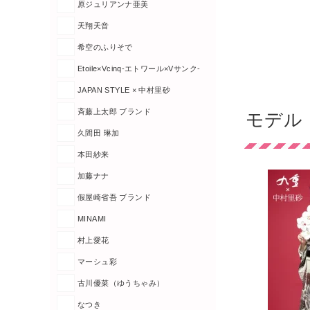
原ジュリアンナ亜美
天翔天音
希空のふりそで
Etoile×Vcinq-エトワール×Vサンク-
JAPAN STYLE × 中村里砂
斉藤上太郎 ブランド
モデル
久間田 琳加
本田紗来
加藤ナナ
假屋崎省吾 ブランド
MINAMI
村上愛花
マーシュ彩
古川優菜（ゆうちゃみ）
なつき