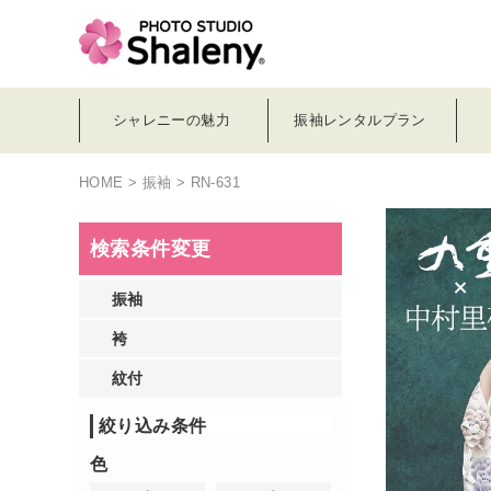
シャレニーの魅力
振袖レンタルプラン
HOME
>
振袖
> RN-631
検索条件変更
振袖
袴
紋付
絞り込み条件
色