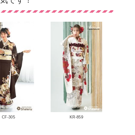
気です！
CF-305
KR-859