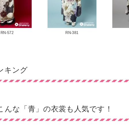
RN-572
RN-381
ンキング
こんな「青」の衣裳も人気です！