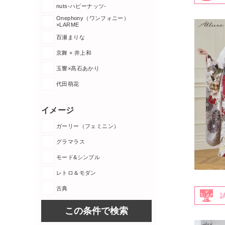
nuts-ハピーナッツ-
Onephony（ワンフォニー）
×LARME
百瀬まりな
京舞 × 井上和
玉響×髙石あかり
代田萌花
イメージ
ガーリー（フェミニン）
グラマラス
モード&シンプル
レトロ＆モダン
古典
この条件で検索