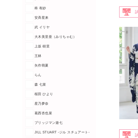
柊 有紗
安斉星来
武 イリヤ
大木美里亜（みりちゃむ）
上坂 樹里
王林
矢作萌夏
らん
森 七菜
桜田 ひより
星乃夢奈
葛西杏也菜
ブリッジマン遊七
JILL STUART -ジル スチュアート-