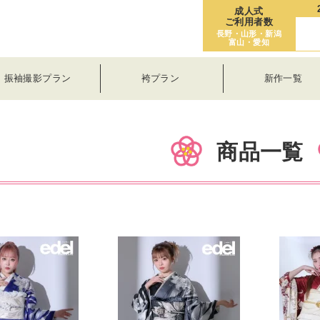
成人式
ご利用者数
長野・山形・新潟
富山・愛知
振袖撮影プラン
袴プラン
新作一覧
商品一覧