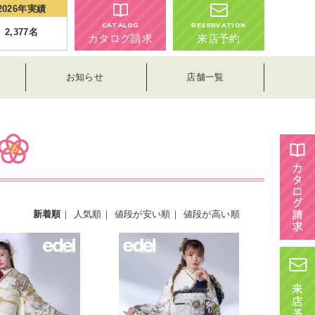
2026年実績
CATALOG
RESERVATION
2,377
名
カタログ請求
来店予約
お知らせ
店舗一覧
新着順
｜
人気順
｜
値段が安い順
｜
値段が高い順