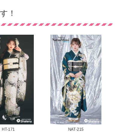
す！
HT-171
NAT-215