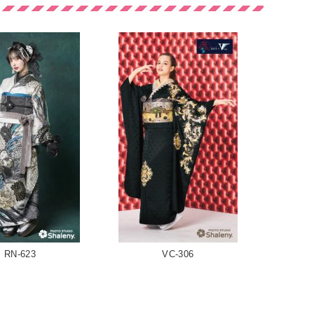
RN-623
VC-306