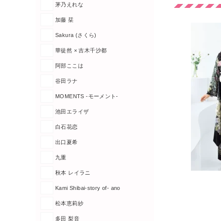
茅乃えれな
加藤 栞
Sakura (さくら)
華徒然 × 吉木千沙都
阿部ここは
谷田ラナ
MOMENTS -モーメント-
池田エライザ
白石花恋
出口夏希
九重
秋本 レイラニ
Kami Shibai-story of- ano
松本恵莉紗
多田 梨音