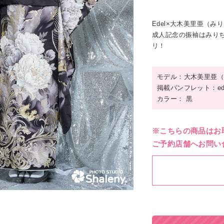
Edel×大木美里亜（み
成人記念の振袖はみりち
リ！
モデル：大木美里亜（
掲載パンフレット：ed
カラー： 黒
※こちらの商品はお
ご予約店舗へお問い