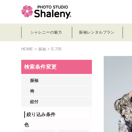
シャレニーの魅力
振袖レンタルプラン
HOME
>
振袖
> E-705
検索条件変更
振袖
袴
紋付
絞り込み条件
色