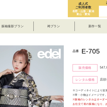
成人式
ご利用者数
長野・山形・新潟
富山・愛知
振袖撮影プラン
袴プラン
新作一覧
E-705
品番
547
販売価格
店頭
レンタル価格
※コーディネイトにより追
※帯・小物はイメージです
※振袖のレンタルはオーダ
お仕立て前の振袖になり、