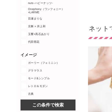
nuts-ハピーナッツ-
Onephony（ワンフォニー）
×LARME
百瀬まりな
京舞 × 井上和
ネット
玉響×髙石あかり
代田萌花
イメージ
ガーリー（フェミニン）
グラマラス
モード&シンプル
レトロ＆モダン
古典
この条件で検索