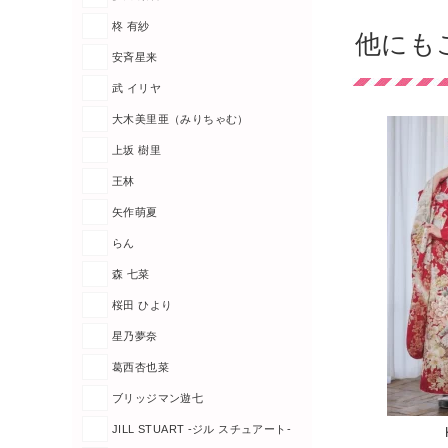
柊 有紗
他にも
安斉星来
武 イリヤ
大木美里亜（みりちゃむ）
上坂 樹里
王林
矢作萌夏
らん
森 七菜
桜田 ひより
星乃夢奈
葛西杏也菜
ブリッジマン遊七
JILL STUART -ジル スチュアート-