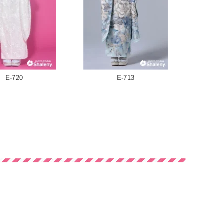
E-720
E-713