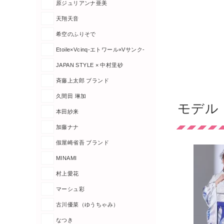
原ジュリアンナ亜美
天翔天音
希空のふりそで
Etoile×Vcinq-エトワール×Vサンク-
JAPAN STYLE × 中村里砂
斉藤上太郎 ブランド
久間田 琳加
モデル
本田紗来
加藤ナナ
假屋崎省吾 ブランド
MINAMI
村上愛花
マーシュ彩
古川優菜（ゆうちゃみ）
なつき