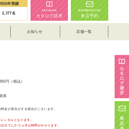
2026年実績
CATALOG
RESERVATION
2,377
名
カタログ請求
来店予約
お知らせ
店舗一覧
,800円（税込）
発表
加料金が発生がする場合がございます。
。
ーレンタルとなります。
お仕立てに2~３ヵ月お時間がかかります。