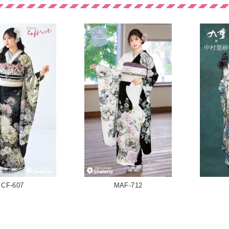
CF-607
MAF-712