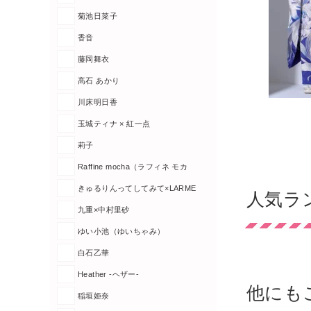
菊池日菜子
香音
藤岡舞衣
髙石 あかり
川床明日香
玉城ティナ × 紅一点
莉子
Raffine mocha（ラフィネ モカ
きゅるりんってしてみて×LARME
人気ラ
九重×中村里砂
ゆい小池（ゆいちゃみ）
白石乙華
Heather -ヘザー-
他にも
稲垣姫奈