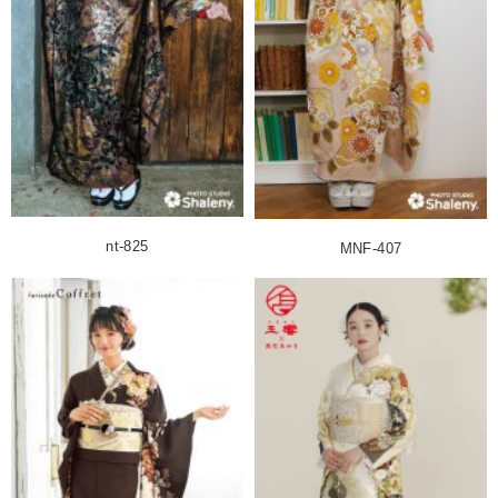
nt-825
MNF-407