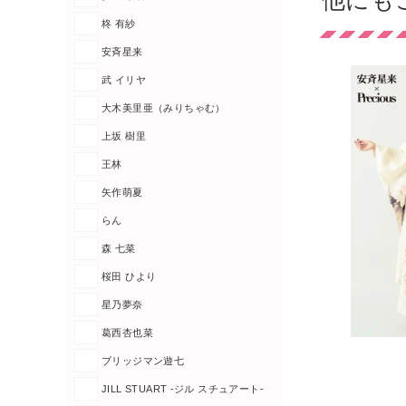
他にも
柊 有紗
安斉星来
武 イリヤ
大木美里亜（みりちゃむ）
上坂 樹里
王林
矢作萌夏
らん
森 七菜
桜田 ひより
星乃夢奈
葛西杏也菜
ブリッジマン遊七
JILL STUART -ジル スチュアート-