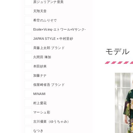
原ジュリアンナ亜美
天翔天音
希空のふりそで
Etoile×Vcinq-エトワール×Vサンク-
JAPAN STYLE × 中村里砂
斉藤上太郎 ブランド
モデル
久間田 琳加
本田紗来
加藤ナナ
假屋崎省吾 ブランド
MINAMI
村上愛花
マーシュ彩
古川優菜（ゆうちゃみ）
なつき