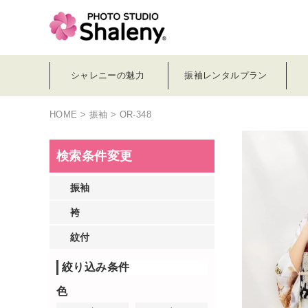
シャレニーの魅力
振袖レンタルプラン
HOME
>
振袖
> OR-348
検索条件変更
振袖
袴
紋付
絞り込み条件
色