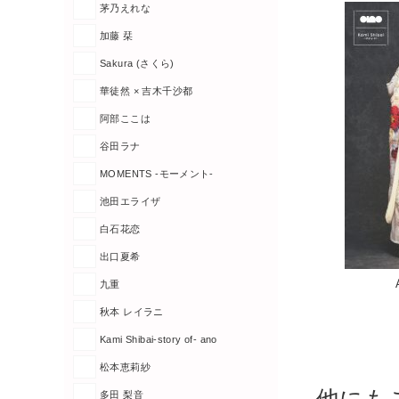
茅乃えれな
加藤 栞
Sakura (さくら)
華徒然 × 吉木千沙都
阿部ここは
谷田ラナ
MOMENTS -モーメント-
池田エライザ
白石花恋
出口夏希
九重
秋本 レイラニ
Kami Shibai-story of- ano
松本恵莉紗
多田 梨音