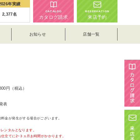
2026年実績
CATALOG
RESERVATION
2,377
名
カタログ請求
来店予約
お知らせ
店舗一覧
,800円（税込）
発表
加料金が発生がする場合がございます。
。
ーレンタルとなります。
お仕立てに2~３ヵ月お時間がかかります。