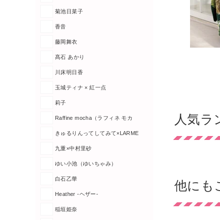
菊池日菜子
香音
藤岡舞衣
髙石 あかり
川床明日香
玉城ティナ × 紅一点
莉子
人気ラ
Raffine mocha（ラフィネ モカ
きゅるりんってしてみて×LARME
九重×中村里砂
ゆい小池（ゆいちゃみ）
白石乙華
他にも
Heather -ヘザー-
稲垣姫奈