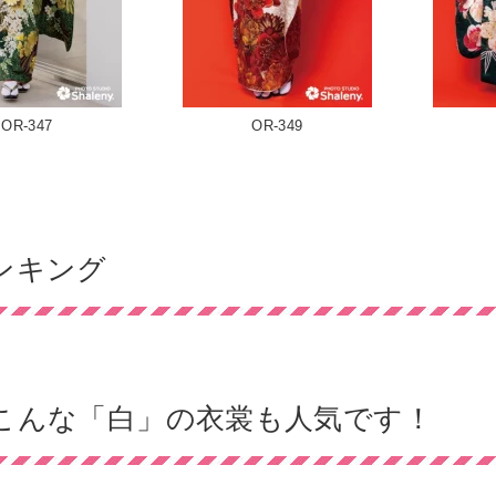
OR-347
OR-349
ンキング
こんな「白」の衣裳も人気です！