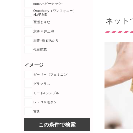
nuts-ハピーナッツ-
Onephony（ワンフォニー）
×LARME
ネット
百瀬まりな
京舞 × 井上和
玉響×髙石あかり
代田萌花
イメージ
ガーリー（フェミニン）
グラマラス
モード&シンプル
レトロ＆モダン
古典
この条件で検索