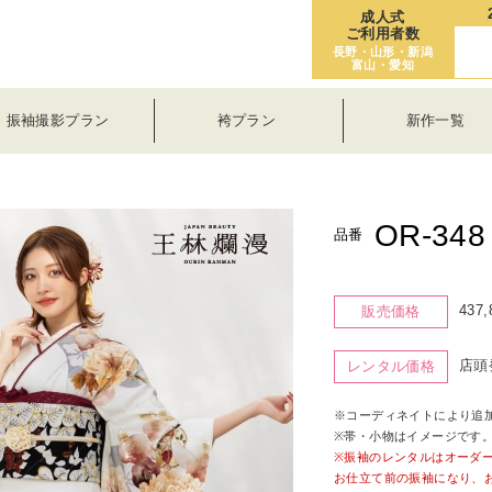
成人式
ご利用者数
長野・山形・新潟
富山・愛知
振袖撮影プラン
袴プラン
新作一覧
OR-348
品番
437
販売価格
店頭
レンタル価格
※コーディネイトにより追
※帯・小物はイメージです
※振袖のレンタルはオーダ
お仕立て前の振袖になり、