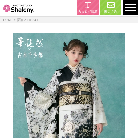
カタログ請求
来店予約
HOME
>
振袖
> HT-231