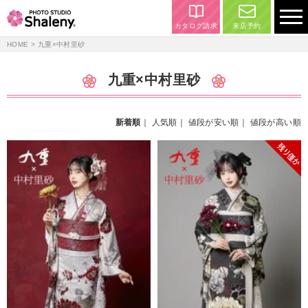
カタログ請求
来店予約
HOME
> 九重×中村里砂
九重×中村里砂
新着順
｜
人気順
｜
値段が安い順
｜
値段が高い順