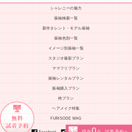
シャレニーの魅力
振袖検索一覧
新作タレント・モデル振袖
振袖色別一覧
イメージ別振袖一覧
スタジオ撮影プラン
ママフリプラン
振袖レンタルプラン
振袖購入プラン
袴プラン
ヘアメイク特集
FURISODE MAG
0
現在
点 試着予約へ
Line
instagram
Facebook