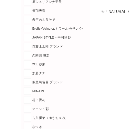
原ジュリアンナ亜美
天翔天音
※「NATURA
希空のふりそで
Etoile×Vcinq-エトワール×Vサンク-
JAPAN STYLE × 中村里砂
斉藤上太郎 ブランド
久間田 琳加
本田紗来
加藤ナナ
假屋崎省吾 ブランド
MINAMI
村上愛花
マーシュ彩
古川優菜（ゆうちゃみ）
なつき