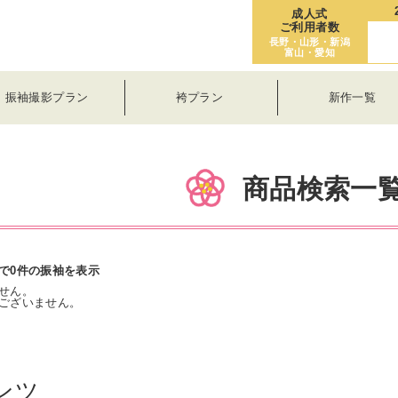
成人式
ご利用者数
長野・山形・新潟
富山・愛知
振袖撮影プラン
袴プラン
新作一覧
商品検索一
で0件の振袖を表示
せん。
ございません。
ンツ