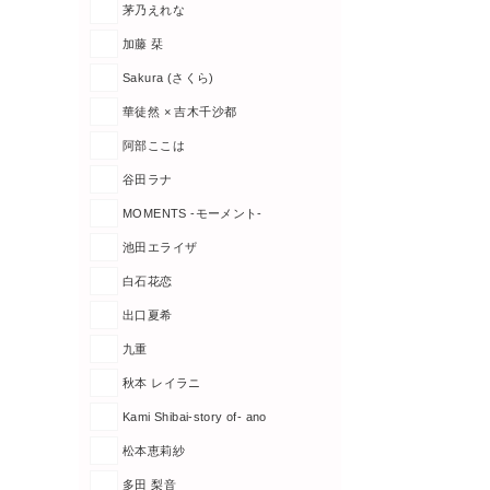
茅乃えれな
加藤 栞
Sakura (さくら)
華徒然 × 吉木千沙都
阿部ここは
谷田ラナ
MOMENTS -モーメント-
池田エライザ
白石花恋
出口夏希
九重
秋本 レイラニ
Kami Shibai-story of- ano
松本恵莉紗
多田 梨音