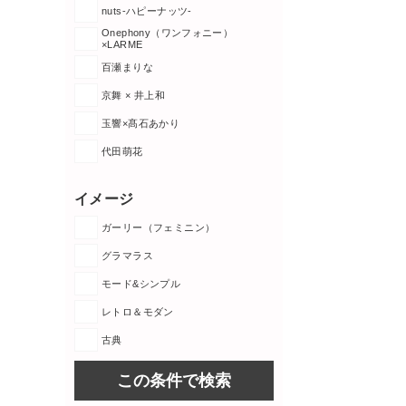
nuts-ハピーナッツ-
Onephony（ワンフォニー）
×LARME
百瀬まりな
京舞 × 井上和
玉響×髙石あかり
代田萌花
イメージ
ガーリー（フェミニン）
グラマラス
モード&シンプル
レトロ＆モダン
古典
この条件で検索