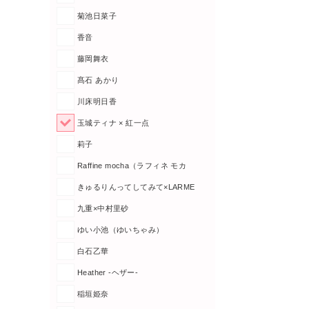
菊池日菜子
香音
藤岡舞衣
髙石 あかり
川床明日香
玉城ティナ × 紅一点
莉子
Raffine mocha（ラフィネ モカ
きゅるりんってしてみて×LARME
九重×中村里砂
ゆい小池（ゆいちゃみ）
白石乙華
Heather -ヘザー-
稲垣姫奈