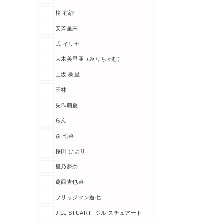
柊 有紗
安斉星来
武 イリヤ
大木美里亜（みりちゃむ）
上坂 樹里
王林
矢作萌夏
らん
森 七菜
桜田 ひより
星乃夢奈
葛西杏也菜
ブリッジマン遊七
JILL STUART -ジル スチュアート-