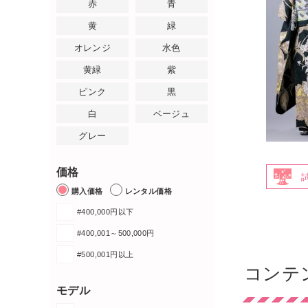
赤
青
黄
緑
オレンジ
水色
黄緑
紫
ピンク
黒
白
ベージュ
グレー
価格
購入価格
レンタル価格
#400,000円以下
#400,001～500,000円
#500,001円以上
コンテ
モデル