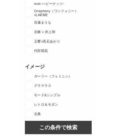
nuts-ハピーナッツ-
Onephony（ワンフォニー）
×LARME
百瀬まりな
京舞 × 井上和
玉響×髙石あかり
代田萌花
イメージ
ガーリー（フェミニン）
グラマラス
モード&シンプル
レトロ＆モダン
古典
この条件で検索