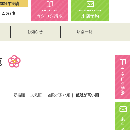
2026年実績
CATALOG
RESERVATION
2,377
名
カタログ請求
来店予約
お知らせ
店舗一覧
覧
新着順
｜
人気順
｜
値段が安い順
｜
値段が高い順