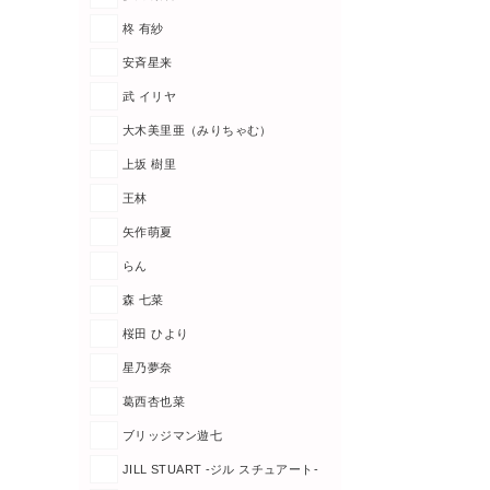
柊 有紗
安斉星来
武 イリヤ
大木美里亜（みりちゃむ）
上坂 樹里
王林
矢作萌夏
らん
森 七菜
桜田 ひより
星乃夢奈
葛西杏也菜
ブリッジマン遊七
JILL STUART -ジル スチュアート-