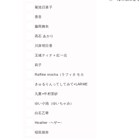
菊池日菜子
香音
藤岡舞衣
髙石 あかり
川床明日香
玉城ティナ × 紅一点
莉子
Raffine mocha（ラフィネ モカ
きゅるりんってしてみて×LARME
九重×中村里砂
ゆい小池（ゆいちゃみ）
白石乙華
Heather -ヘザー-
稲垣姫奈