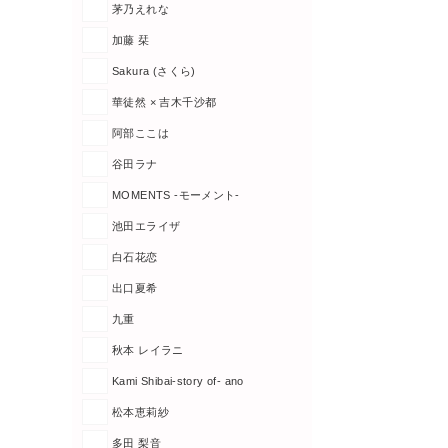
茅乃えれな
加藤 栞
Sakura (さくら)
華徒然 × 吉木千沙都
阿部ここは
谷田ラナ
MOMENTS -モーメント-
池田エライザ
白石花恋
出口夏希
九重
秋本 レイラニ
Kami Shibai-story of- ano
松本恵莉紗
多田 梨音