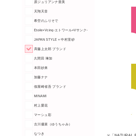
原ジュリアンナ亜美
天翔天音
希空のふりそで
Etoile×Vcinq-エトワール×Vサンク-
JAPAN STYLE × 中村里砂
斉藤上太郎 ブランド
久間田 琳加
本田紗来
加藤ナナ
假屋崎省吾 ブランド
MINAMI
村上愛花
マーシュ彩
古川優菜（ゆうちゃみ）
なつき
※「NATURA