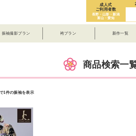
成人式
ご利用者数
長野・山形・新潟
富山・愛知
振袖撮影プラン
袴プラン
新作一覧
商品検索一
で1件の振袖を表示