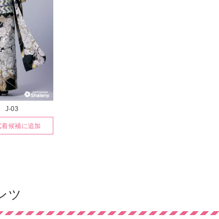
J-03
試着候補に追加
ンツ