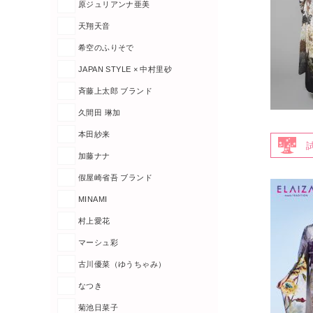
原ジュリアンナ亜美
天翔天音
希空のふりそで
JAPAN STYLE × 中村里砂
斉藤上太郎 ブランド
久間田 琳加
本田紗来
加藤ナナ
假屋崎省吾 ブランド
MINAMI
村上愛花
マーシュ彩
古川優菜（ゆうちゃみ）
なつき
菊池日菜子