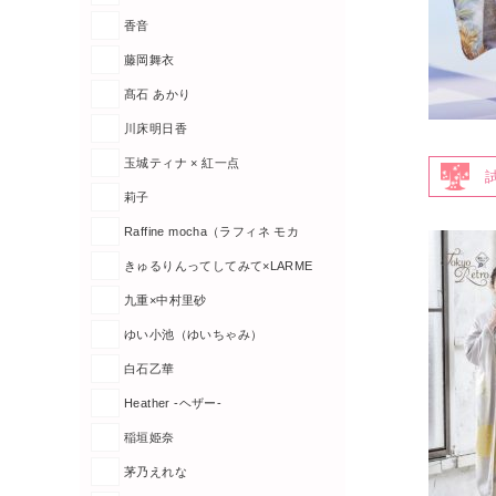
香音
藤岡舞衣
髙石 あかり
川床明日香
玉城ティナ × 紅一点
莉子
Raffine mocha（ラフィネ モカ
きゅるりんってしてみて×LARME
九重×中村里砂
ゆい小池（ゆいちゃみ）
白石乙華
Heather -ヘザー-
稲垣姫奈
茅乃えれな