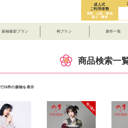
成人式
ご利用者数
長野・山形・新潟
富山・愛知
振袖撮影プラン
袴プラン
新作一覧
商品検索一
で16件の振袖を表示