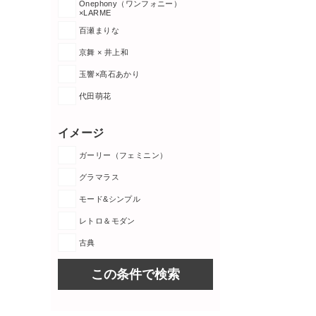
Onephony（ワンフォニー）
×LARME
百瀬まりな
京舞 × 井上和
玉響×髙石あかり
代田萌花
イメージ
ガーリー（フェミニン）
グラマラス
モード&シンプル
レトロ＆モダン
古典
この条件で検索