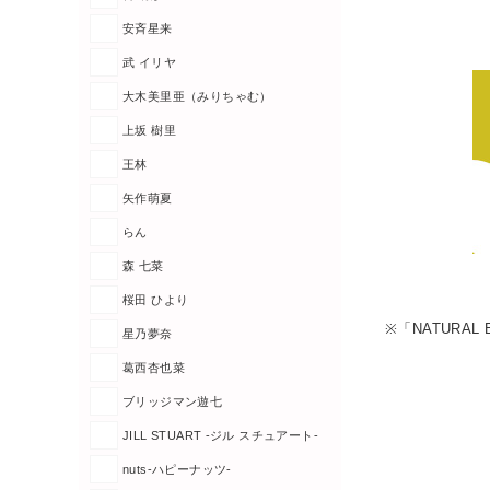
安斉星来
武 イリヤ
大木美里亜（みりちゃむ）
上坂 樹里
王林
矢作萌夏
らん
森 七菜
桜田 ひより
※「NATURA
星乃夢奈
葛西杏也菜
ブリッジマン遊七
JILL STUART -ジル スチュアート-
nuts-ハピーナッツ-