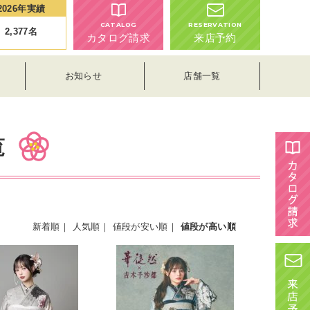
2026年実績
CATALOG
RESERVATION
2,377
名
カタログ請求
来店予約
お知らせ
店舗一覧
覧
新着順
｜
人気順
｜
値段が安い順
｜
値段が高い順