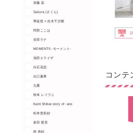
加藤 栞
Sakura (さくら)
華徒然 × 吉木千沙都
阿部ここは
谷田ラナ
MOMENTS -モーメント-
池田エライザ
白石花恋
コンテ
出口夏希
九重
秋本 レイラニ
Kami Shibai-story of- ano
松本恵莉紗
多田 梨音
柊 有紗