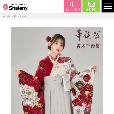
カタログ請求
来店予約
HOME
>
袴
> TN-61