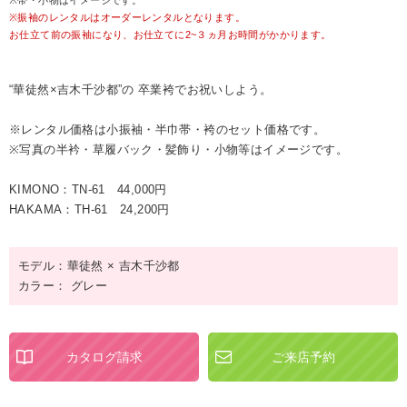
※帯・小物はイメージです。
※振袖のレンタルはオーダーレンタルとなります。
お仕立て前の振袖になり、お仕立てに2~３ヵ月お時間がかかります。
“華徒然×吉木千沙都”の 卒業袴でお祝いしよう。
※レンタル価格は小振袖・半巾帯・袴のセット価格です。
※写真の半衿・草履バック・髪飾り・小物等はイメージです。
KIMONO：TN-61 44,000円
HAKAMA：TH-61 24,200円
モデル：華徒然 × 吉木千沙都
カラー： グレー
カタログ請求
ご来店予約