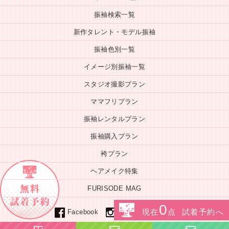
振袖検索一覧
新作タレント・モデル振袖
振袖色別一覧
イメージ別振袖一覧
スタジオ撮影プラン
ママフリプラン
振袖レンタルプラン
振袖購入プラン
袴プラン
ヘアメイク特集
FURISODE MAG
0
Line
現在
点 試着予約へ
instagram
Facebook