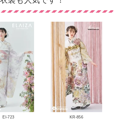
衣裳も人気です！
El-723
KR-856