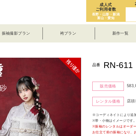
成人式
ご利用者数
長野・山形・新潟
富山・愛知
振袖撮影プラン
袴プラン
新作一覧
RN-611
品番
583
販売価格
店頭
レンタル価格
※コーディネイトにより追
※帯・小物はイメージです
※振袖のレンタルはオーダ
お仕立て前の振袖になり、