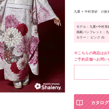
九重 × 中村里砂 の
モデル：九重×中村里
掲載パンフレット：九重
カラー： ピンク 白
※こちらの商品はお
ご予約店舗へお問い
カタログ