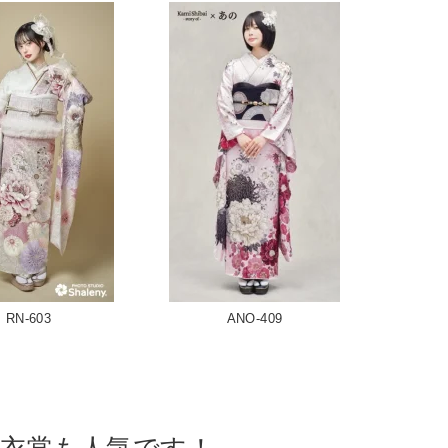
RN-603
ANO-409