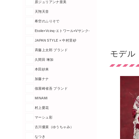
原ジュリアンナ亜美
天翔天音
希空のふりそで
Etoile×Vcinq-エトワール×Vサンク-
JAPAN STYLE × 中村里砂
斉藤上太郎 ブランド
モデル
久間田 琳加
本田紗来
加藤ナナ
假屋崎省吾 ブランド
MINAMI
村上愛花
マーシュ彩
古川優菜（ゆうちゃみ）
なつき