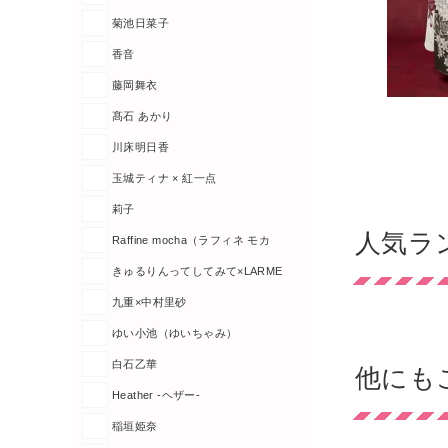
菊池日菜子
香音
藤岡舞衣
髙石 あかり
川床明日香
玉城ティナ × 紅一点
莉子
人気ラ
Raffine mocha（ラフィネ モカ
きゅるりんってしてみて×LARME
九重×中村里砂
ゆい小池（ゆいちゃみ）
白石乙華
他にも
Heather -ヘザー-
稲垣姫奈