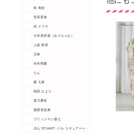
他にも
柊 有紗
安斉星来
武 イリヤ
大木美里亜（みりちゃむ）
上坂 樹里
王林
矢作萌夏
らん
森 七菜
桜田 ひより
星乃夢奈
葛西杏也菜
ブリッジマン遊七
JILL STUART -ジル スチュアート-