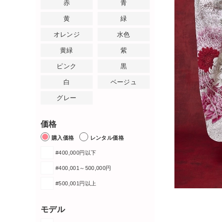
赤
青
黄
緑
オレンジ
水色
黄緑
紫
ピンク
黒
白
ベージュ
グレー
価格
購入価格
レンタル価格
#400,000円以下
#400,001～500,000円
#500,001円以上
モデル