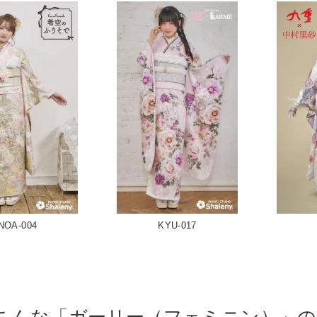
NOA-004
KYU-017