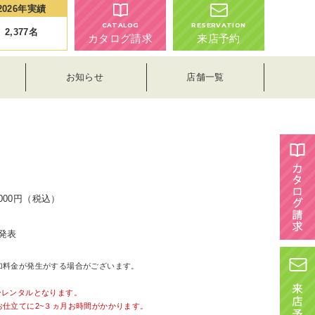
2026年実績
CATALOG
RESERVATION
2,377
名
カタログ請求
来店予約
お知らせ
店舗一覧
,000円（税込）
発表
加料金が発生がする場合がございます。
。
ーレンタルとなります。
お仕立てに2~３ヵ月お時間がかかります。