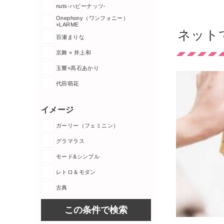
nuts-ハピーナッツ-
Onephony（ワンフォニー）
×LARME
ネット
百瀬まりな
京舞 × 井上和
玉響×髙石あかり
代田萌花
イメージ
ガーリー（フェミニン）
グラマラス
モード&シンプル
レトロ＆モダン
古典
この条件で検索