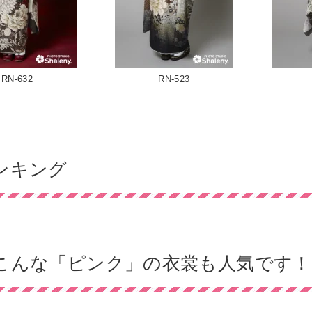
RN-632
RN-523
ンキング
こんな「ピンク」の衣裳も人気です！