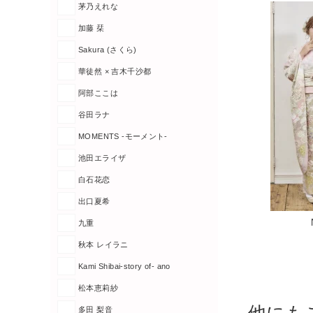
茅乃えれな
加藤 栞
Sakura (さくら)
華徒然 × 吉木千沙都
阿部ここは
谷田ラナ
MOMENTS -モーメント-
池田エライザ
白石花恋
出口夏希
九重
秋本 レイラニ
Kami Shibai-story of- ano
松本恵莉紗
多田 梨音