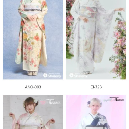
ANO-003
El-723