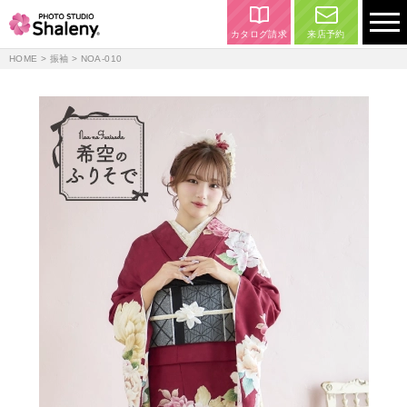
カタログ請求
来店予約
HOME
>
振袖
> NOA-010