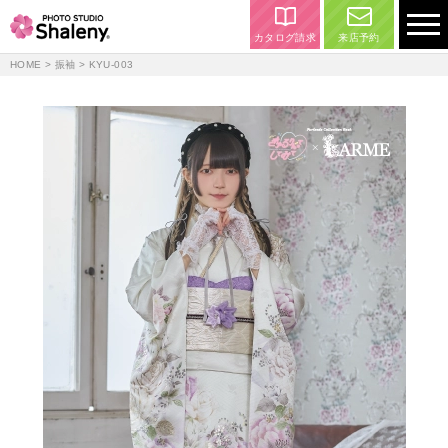
カタログ請求
来店予約
HOME
>
振袖
> KYU-003