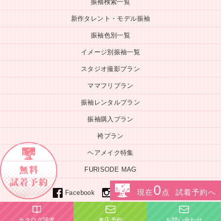
振袖検索一覧
新作タレント・モデル振袖
振袖色別一覧
イメージ別振袖一覧
スタジオ撮影プラン
ママフリプラン
振袖レンタルプラン
振袖購入プラン
袴プラン
ヘアメイク特集
FURISODE MAG
0
Line
現在
点 試着予約へ
instagram
Facebook
カタログ請求
来店予約
お問い合わせ