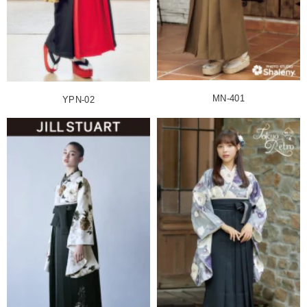
MN-401
YPN-02