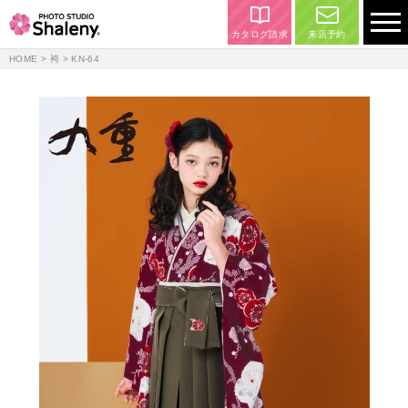
カタログ請求
来店予約
HOME
>
袴
> KN-64