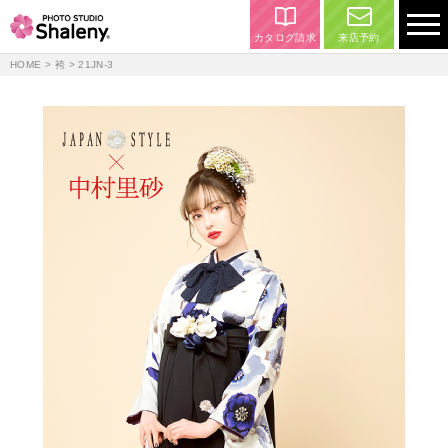
カタログ請求
来店予約
HOME
>
袴
> 21JN-3