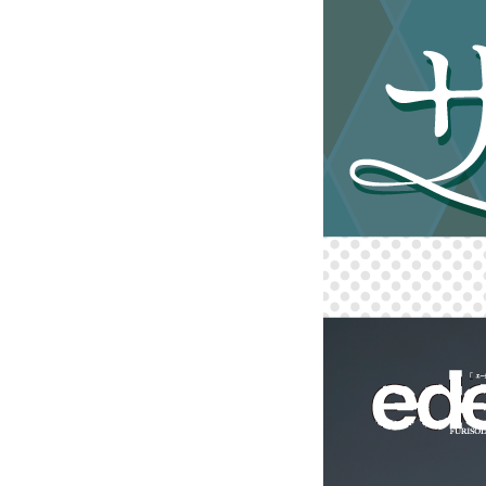
【地域 No.1 振袖取
イベント概要＆開催日程 ─ 2025 年
来場予約は Web で簡単 30 秒／
新作＆ブランド振袖ラインナ
人気ブランドおすすめ〈王林爛漫・ITGi
古典柄コレクション／推しカラー
レンタル vs 購入 vs ママ
前撮り撮影＆当日お支度｜シ
会場アクセス｜JR 山形駅から
来場特典：有名コーヒー店ギフト券