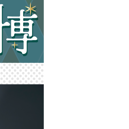
/22–24 振袖レンタル
最終16:00〉
約○○点）
然】
南店で受付中
ートブラシを全員に！