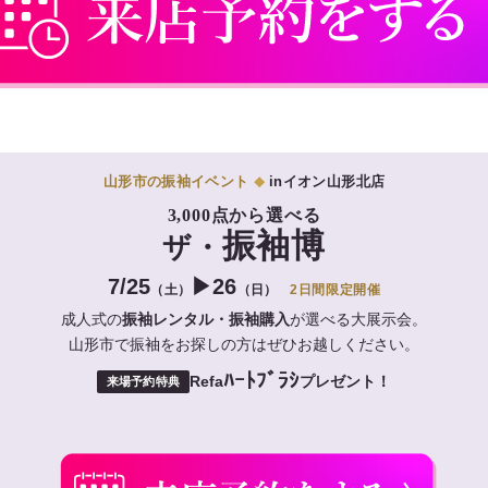
山形市の振袖イベント
inイオン山形北店
◆
3,000点から選べる
振袖博
ザ・
7/25
▶26
（土）
（日）
2日間限定開催
成人式の
振袖レンタル・振袖購入
が選べる大展示会。
山形市で振袖をお探しの方はぜひお越しください。
ﾊｰﾄﾌﾞﾗｼ
Refa
プレゼント！
来場予約特典