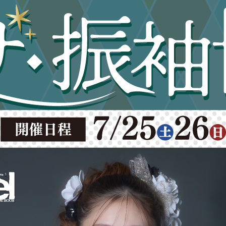
扱】山形ビッグウイング 8
8/22(金)-24(日)〈10:00-
当日受付も可
ップ｜レンタル・購入両対応（
rl・TokyoRetro他〉
早見表
振り比較表【費用・メリット一目瞭
ャレニーイオン山形北店・山形
車で15分・無料駐車場完備
 2,000 円分orReFaハ