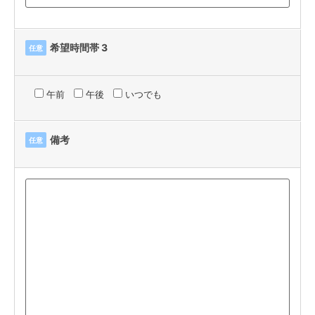
希望時間帯 3
任意
午前
午後
いつでも
備考
任意